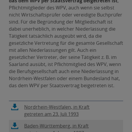
das dem WPV per Staatsvertrag beigetreten ist
,
Pflichtmitglieder des WPV, auch wenn sie selbst
nicht Wirtschaftsprüfer oder vereidigte Buchprüfer
sind. Für die Begründung der Mitgliedschaft ist
dabei unerheblich, in welcher Niederlassung die
Tätigkeit tatsächlich ausgeübt wird, da die
gesetzliche Vertretung für die gesamte Gesellschaft
mit allen Niederlassungen gilt. Auch ein
gesetzlicher Vertreter, der seine Tätigkeit z. B. im
Saarland ausübt, ist Pflichtmitglied des WPV, wenn
die Berufsgesellschaft auch eine Niederlassung in
Nordrhein-Westfalen oder einem Bundesland hat,
das dem WPV per Staatsvertrag beigetreten ist.
Link
Nordrhein-Westfalen, in Kraft
öffnet
getreten am 23. Juli 1993
sich
Link
Baden-Württemberg, in Kraft
in