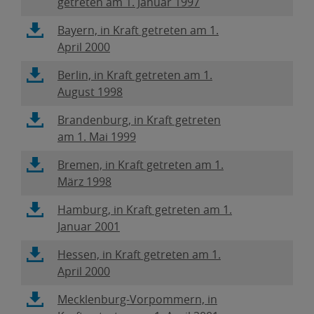
öffnet
getreten am 1. Januar 1997
neuem
sich
Fenster,
Link
Bayern, in Kraft getreten am 1.
in
PDF-
öffnet
April 2000
neuem
Datei
sich
Fenster,
Link
Berlin, in Kraft getreten am 1.
in
PDF-
öffnet
August 1998
neuem
Datei
sich
Fenster,
Link
Brandenburg, in Kraft getreten
in
PDF-
öffnet
am 1. Mai 1999
neuem
Datei
sich
Fenster,
Link
Bremen, in Kraft getreten am 1.
in
PDF-
öffnet
März 1998
neuem
Datei
sich
Fenster,
Link
Hamburg, in Kraft getreten am 1.
in
PDF-
öffnet
Januar 2001
neuem
Datei
sich
Fenster,
Link
Hessen, in Kraft getreten am 1.
in
PDF-
öffnet
April 2000
neuem
Datei
sich
Fenster,
Link
Mecklenburg-Vorpommern, in
in
PDF-