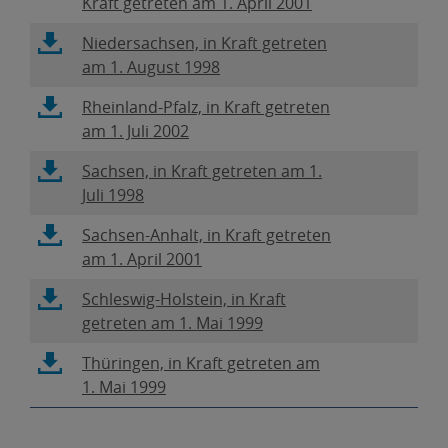
öffnet
Kraft getreten am 1. April 2001
neuem
Datei
sich
Fenster,
Link
Niedersachsen, in Kraft getreten
in
PDF-
öffnet
am 1. August 1998
neuem
Datei
sich
Fenster,
Link
Rheinland-Pfalz, in Kraft getreten
in
PDF-
öffnet
am 1. Juli 2002
neuem
Datei
sich
Fenster,
Link
Sachsen, in Kraft getreten am 1.
in
PDF-
öffnet
Juli 1998
neuem
Datei
sich
Fenster,
Link
Sachsen-Anhalt, in Kraft getreten
in
PDF-
öffnet
am 1. April 2001
neuem
Datei
sich
Fenster,
Link
Schleswig-Holstein, in Kraft
in
PDF-
öffnet
getreten am 1. Mai 1999
neuem
Datei
sich
Fenster,
Link
Thüringen, in Kraft getreten am
in
PDF-
öffnet
1. Mai 1999
neuem
Datei
sich
Fenster,
in
PDF-