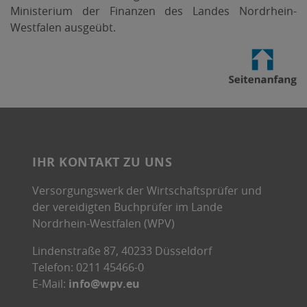
i
Ministerium der Finanzen des Landes Nordrhein-
n
Westfalen ausgeübt.
n
e
u
e
m
F
e
n
IHR KONTAKT ZU UNS
s
t
Versorgungswerk der Wirtschaftsprüfer und
e
der vereidigten Buchprüfer im Lande
r
Nordrhein-Westfalen (WPV)
,
Lindenstraße 87, 40233 Düsseldorf
P
Telefon: 0211 45466-0
D
E-Mail:
info@wpv.eu
F
-