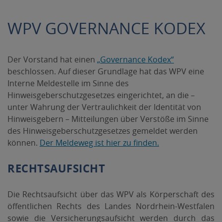
WPV GOVERNANCE KODEX
L
Der Vorstand hat einen
„Governance Kodex“
i
beschlossen. Auf dieser Grundlage hat das WPV eine
n
Interne Meldestelle im Sinne des
k
Hinweisgeberschutzgesetzes eingerichtet, an die –
ö
unter Wahrung der Vertraulichkeit der Identität von
f
Hinweisgebern – Mitteilungen über Verstöße im Sinne
f
des Hinweisgeberschutzgesetzes gemeldet werden
n
können.
Der Meldeweg ist hier zu finden.
e
t
RECHTSAUFSICHT
s
i
Die Rechtsaufsicht über das WPV als Körperschaft des
c
öffentlichen Rechts des Landes Nordrhein-Westfalen
h
sowie die Versicherungsaufsicht werden durch das