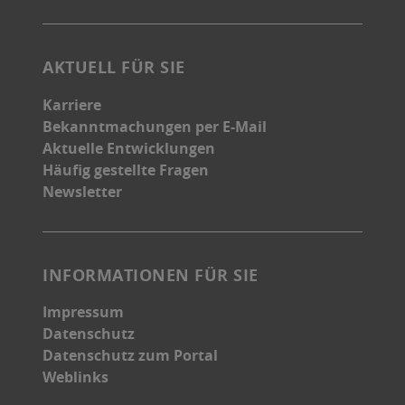
D
a
t
AKTUELL FÜR SIE
e
i
Karriere
b
Bekanntmachungen per E-Mail
e
Aktuelle Entwicklungen
b
Häufig gestellte Fragen
e
Newsletter
s
INFORMATIONEN FÜR SIE
Impressum
Datenschutz
Datenschutz zum Portal
Weblinks