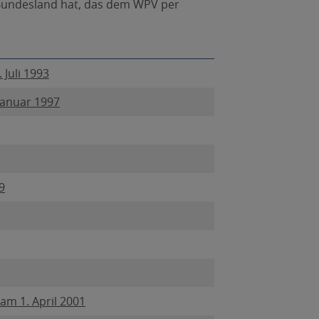
Bundesland hat, das dem WPV per
 Juli 1993
Januar 1997
9
am 1. April 2001