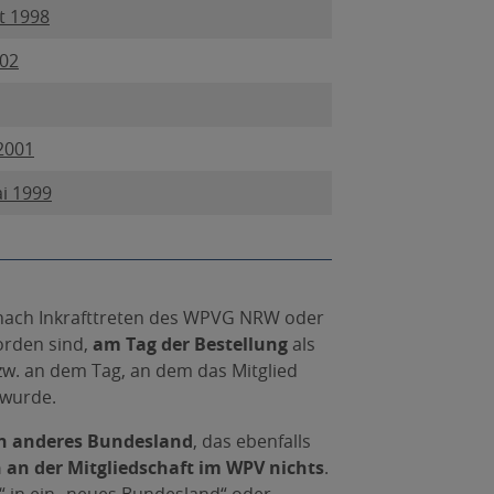
t 1998
002
 2001
ai 1999
 nach Inkrafttreten des WPVG NRW oder
orden sind,
am Tag der Bestellung
als
zw. an dem Tag, an dem das Mitglied
 wurde.
in anderes Bundesland
, das ebenfalls
h an der Mitgliedschaft im WPV nichts
.