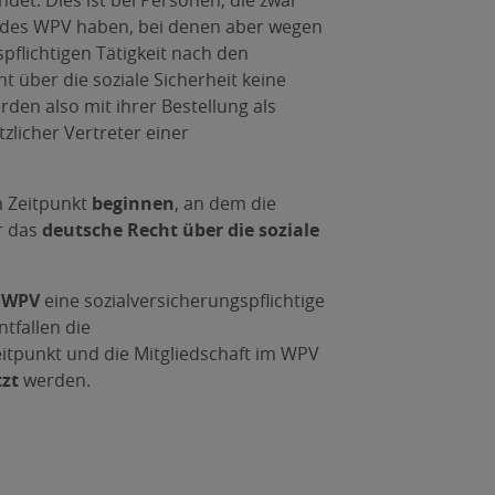
det. Dies ist bei Personen, die zwar
“ des WPV haben, bei denen aber wegen
pflichtigen Tätigkeit nach den
 über die soziale Sicherheit keine
den also mit ihrer Bestellung als
zlicher Vertreter einer
 Zeitpunkt
beginnen
, an dem die
r das
deutsche Recht über die soziale
m WPV
eine sozialversicherungspflichtige
tfallen die
itpunkt und die Mitgliedschaft im WPV
tzt
werden.