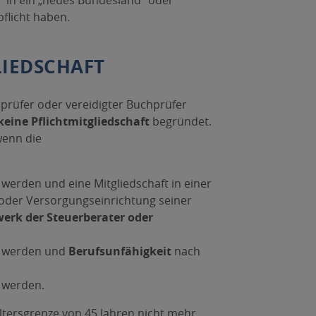
“ in ein „neues Bundesland“ oder
flicht haben.
IEDSCHAFT
sprüfer oder vereidigter Buchprüfer
keine Pflichtmitgliedschaft
begründet.
wenn die
t werden und eine Mitgliedschaft in einer
 oder Versorgungseinrichtung seiner
erk der Steuerberater oder
t werden und
Berufsunfähigkeit
nach
t werden.
Altersgrenze von 45 Jahren nicht mehr,