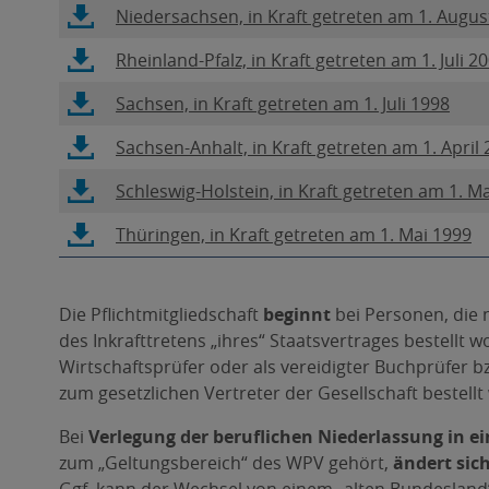
in
Fenster,
Link
Niedersachsen, in Kraft getreten am 1. Augus
Datei
sich
neuem
PDF-
öffnet
in
Fenster,
Link
Rheinland-Pfalz, in Kraft getreten am 1. Juli 2
Datei
sich
neuem
PDF-
öffnet
in
Fenster,
Link
Sachsen, in Kraft getreten am 1. Juli 1998
Datei
sich
neuem
PDF-
öffnet
in
Fenster,
Link
Sachsen-Anhalt, in Kraft getreten am 1. April
Datei
sich
neuem
PDF-
öffnet
in
Fenster,
Link
Schleswig-Holstein, in Kraft getreten am 1. M
Datei
sich
neuem
PDF-
öffnet
in
Fenster,
Link
Thüringen, in Kraft getreten am 1. Mai 1999
Datei
sich
neuem
PDF-
öffnet
in
Fenster,
Datei
sich
neuem
PDF-
in
Die Pflichtmitgliedschaft
beginnt
bei Personen, die
Fenster,
Datei
neuem
des Inkrafttretens „ihres“ Staatsvertrages bestellt w
PDF-
Fenster,
Wirtschaftsprüfer oder als vereidigter Buchprüfer b
Datei
PDF-
zum gesetzlichen Vertreter der Gesellschaft bestellt
Datei
Bei
Verlegung der beruflichen Niederlassung in e
zum „Geltungsbereich“ des WPV gehört,
ändert sic