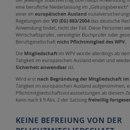
der jeweilige Staatsvertrag überhaupt Anwendung fin
eine berufliche Niederlassung im „Geltungsbereich
einer im
europäischen Ausland
sozialversicherungs
Regelungen der
VO (EG) 883/2004
das deutsche Recht
Anwendung findet, nicht der Fall. Diese Personen wer
Wirtschaftsprüfer, vereidigter Buchprüfer oder geset
Berufsgesellschaft
nicht Pflichtmitglied des WPV.
Die
Mitgliedschaft
im WPV würde allerdings ab dem
Tätigkeit im europäischen Ausland endet und wiede
Sicherheit anwendbar
ist.
Wird erst
nach Begründung der Mitgliedschaft i
Tätigkeit im europäischen Ausland aufgenommen, en
Pflichtmitgliedschaftsvoraussetzungen ab diesem Ze
kann nach § 9 Abs. 2 der Satzung
freiwillig fortgese
KEINE BEFREIUNG VON DER