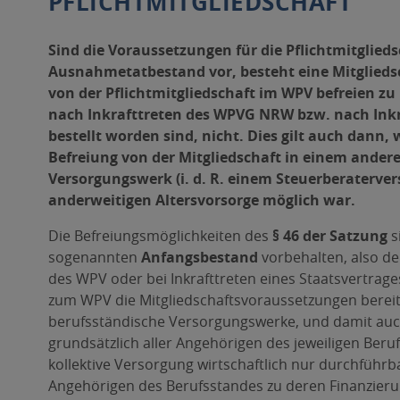
PFLICHTMITGLIEDSCHAFT
Sind die Voraussetzungen für die Pflichtmitgliedsc
Ausnahmetatbestand vor, besteht eine Mitgliedsc
von der Pflichtmitgliedschaft im WPV befreien zu l
nach Inkrafttreten des WPVG NRW bzw. nach Inkra
bestellt worden sind, nicht. Dies gilt auch dann,
Befreiung von der Mitgliedschaft in einem ander
Versorgungswerk (i. d. R. einem Steuerberaterve
anderweitigen Altersvorsorge möglich war.
Die Befreiungsmöglichkeiten des
§ 46 der Satzung
s
sogenannten
Anfangsbestand
vorbehalten, also de
des WPV oder bei Inkrafttreten eines Staatsvertrage
zum WPV die Mitgliedschaftsvoraussetzungen bereits e
berufsständische Versorgungswerke, und damit auc
grundsätzlich aller Angehörigen des jeweiligen Beru
kollektive Versorgung wirtschaftlich nur durchführb
Angehörigen des Berufsstandes zu deren Finanzieru