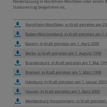
Niederlassung in Nordrhein-Westfalen oder einem 
Staatsvertrag beigetreten ist.
Link
Nordrhein-Westfalen, in Kraft getreten am 23.
öffnet
Link
Baden-Württemberg, in Kraft getreten am 1. 
sich
öffnet
in
Link
Bayern, in Kraft getreten am 1. April 2000
sich
neuem
öffnet
in
Fenster,
Link
Berlin, in Kraft getreten am 1. August 1998
sich
neuem
PDF-
öffnet
in
Fenster,
Link
Brandenburg, in Kraft getreten am 1. Mai 199
Datei
sich
neuem
PDF-
öffnet
in
Fenster,
Link
Bremen, in Kraft getreten am 1. März 1998
Datei
sich
neuem
PDF-
öffnet
in
Fenster,
Link
Hamburg, in Kraft getreten am 1. Januar 2001
Datei
sich
neuem
PDF-
öffnet
in
Fenster,
Link
Hessen, in Kraft getreten am 1. April 2000
Datei
sich
neuem
PDF-
öffnet
in
Fenster,
Link
Mecklenburg-Vorpommern, in Kraft getreten 
Datei
sich
neuem
PDF-
öffnet