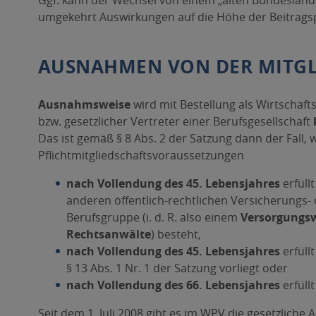
Ggf. kann der Wechsel von einem „alten Bundesland
umgekehrt Auswirkungen auf die Höhe der Beitragsp
AUSNAHMEN VON DER MITGL
Ausnahmsweise
wird mit Bestellung als Wirtschaft
bzw. gesetzlicher Vertreter einer Berufsgesellschaft
Das ist gemäß § 8 Abs. 2 der Satzung dann der Fall, 
Pflichtmitgliedschaftsvoraussetzungen
nach Vollendung des 45. Lebensjahres
erfüll
anderen öffentlich-rechtlichen Versicherungs-
Berufsgruppe (i. d. R. also einem
Versorgungsw
Rechtsanwälte
) besteht,
nach Vollendung des 45. Lebensjahres
erfüll
§ 13 Abs. 1 Nr. 1 der Satzung vorliegt oder
nach Vollendung des 66. Lebensjahres
erfüll
Seit dem 1. Juli 2008 gibt es im WPV die gesetzliche 