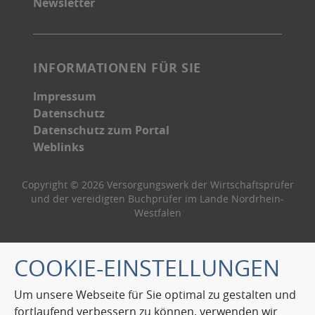
Newsletter
INFORMATIONEN FÜR SIE
Impressum
Datenschutz
Datenschutz zum Portal
Weblinks
Copyright © 2026 Versorgungswerk der Wirtschaftsprüfer
und der vereidigten Buchprüfer im Lande Nordrhein-
Westfalen
COOKIE-EINSTELLUNGEN
Um unsere Webseite für Sie optimal zu gestalten und
fortlaufend verbessern zu können, verwenden wir