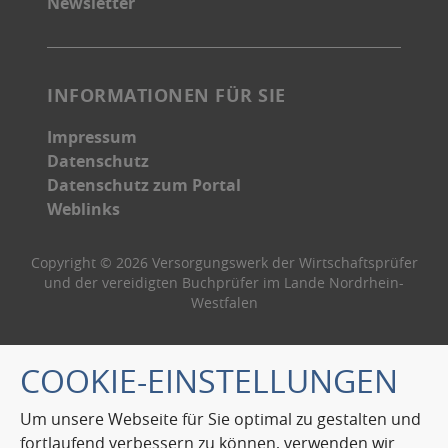
Newsletter
INFORMATIONEN FÜR SIE
Impressum
Datenschutz
Datenschutz zum Portal
Weblinks
Copyright © 2026 Versorgungswerk der Wirtschaftsprüfer
und der vereidigten Buchprüfer im Lande Nordrhein-
Westfalen
COOKIE-EINSTELLUNGEN
Um unsere Webseite für Sie optimal zu gestalten und
fortlaufend verbessern zu können, verwenden wir